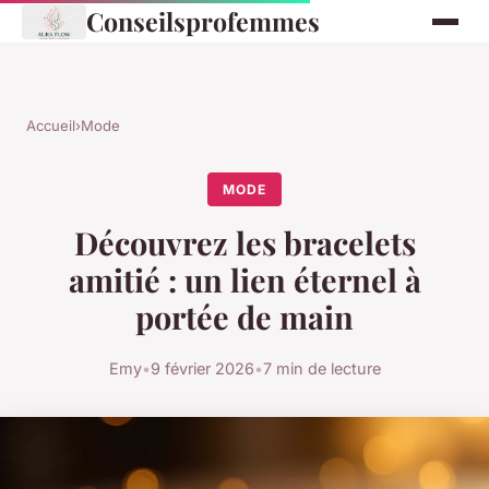
Conseilsprofemmes
Accueil
›
Mode
MODE
Découvrez les bracelets
amitié : un lien éternel à
portée de main
Emy
•
9 février 2026
•
7 min de lecture