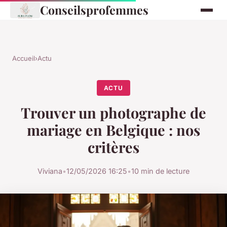
Conseilsprofemmes
Accueil
›
Actu
ACTU
Trouver un photographe de
mariage en Belgique : nos
critères
Viviana
•
12/05/2026 16:25
•
10 min de lecture